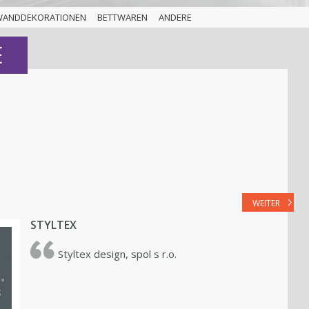
WANDDEKORATIONEN
BETTWAREN
ANDERE
E
WEITER
STYLTEX
Styltex design, spol s r.o.