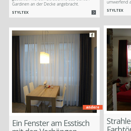
umwerfend a
Gardinen an der Decke angebracht.
STYLTEX
STYLTEX
ook
Více
andere
Strahl
Ein Fenster am Esstisch
Farbtö
Facebook