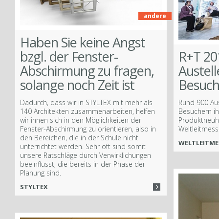
Více
andere
Haben Sie keine Angst
Facebook
bzgl. der Fenster-
R+T 20
Abschirmung zu fragen,
Austel
solange noch Zeit ist
Besuch
Dadurch, dass wir in STYLTEX mit mehr als
Rund 900 Aus
140 Architekten zusammenarbeiten, helfen
Besuchern ih
wir ihnen sich in den Möglichkeiten der
Produktneuhe
Fenster-Abschirmung zu orientieren, also in
Weltleitmess
den Bereichen, die in der Schule nicht
WELTLEITME
unterrichtet werden. Sehr oft sind somit
unsere Ratschläge durch Verwirklichungen
beeinflusst, die bereits in der Phase der
Planung sind.
STYLTEX
ook