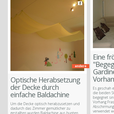
Více
Eine fr
"Begeg
andere
Gardin
Facebook
Vorha
Optische Herabsetzung
der Decke durch
Es geschah ei
einfache Baldachine
die beiden S
begegnet sin
Vorhang Frasc
Um die Decke optisch herabzusetzen und
Abschirmung 
dadurch das Zimmer gemütlicher zu
verwendet w
gestallten wurden Baldachine aus bunten