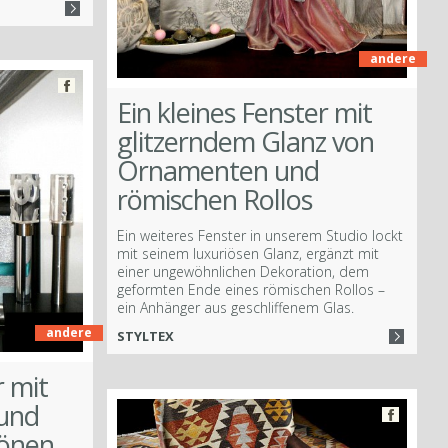
andere
Ein kleines Fenster mit
glitzerndem Glanz von
Ornamenten und
römischen Rollos
Ein weiteres Fenster in unserem Studio lockt
mit seinem luxuriösen Glanz, ergänzt mit
einer ungewöhnlichen Dekoration, dem
geformten Ende eines römischen Rollos –
ein Anhänger aus geschliffenem Glas.
andere
STYLTEX
r mit
 und
tönen