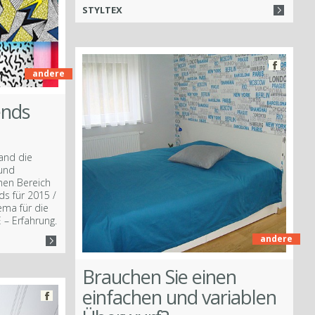
STYLTEX
andere
ends
and die
 und
chen Bereich
nds für 2015 /
ema für die
 – Erfahrung.
andere
Brauchen Sie einen
einfachen und variablen