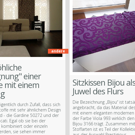
andere
öhliche
nung" einer
Sitzkissen Bijou al
e mit einem
Juwel des Flurs
ng
Die Bezeichnung „Bijou“ ist tatsä
gentlich durch Zufall, dass sich
angebracht, da das Material des
toffe mit sehr ähnlichem Design
mit einem eleganten modernen 
d - die Gardine 50272 und der
der Farbe Viola 993 wirklich d
ati. Egal ob sie bei der
Bijou 3166 trägt. Zusammen mi
kombiniert oder einzeln
Stoffarten ist es Teil der Kolle
erden, sie sehen immer
aus der Auswahl Prestigious.