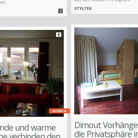
us.
STYLTEX
andere
Dimout Vorhänge
ende und warme
die Privatsphäre i
ne verbinden den