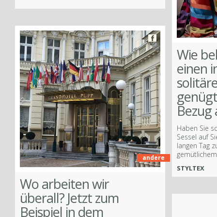
ook
Wie be
einen 
solitär
genügt
Bezug 
Haben Sie s
Sessel auf S
langen Tag 
gemütlichem
andere
Více
STYLTEX
Wo arbeiten wir
überall? Jetzt zum
Facebook
Beispiel in dem