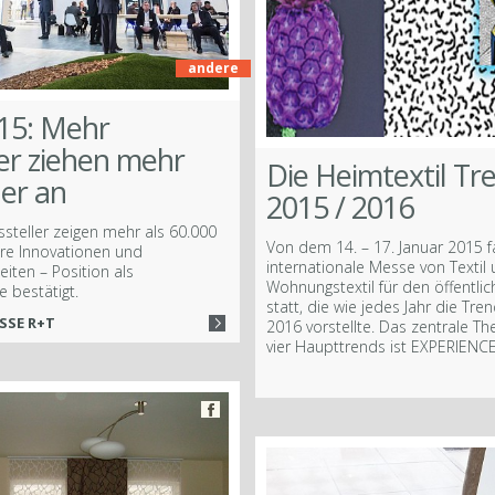
andere
15: Mehr
ler ziehen mehr
Die Heimtextil Tr
er an
2015 / 2016
steller zeigen mehr als 60.000
Von dem 14. – 17. Januar 2015 f
re Innovationen und
internationale Messe von Textil
iten – Position als
Wohnungstextil für den öffentli
e bestätigt.
statt, die wie jedes Jahr die Tre
SSE R+T
2016 vorstellte. Das zentrale Th
vier Haupttrends ist EXPERIENCE