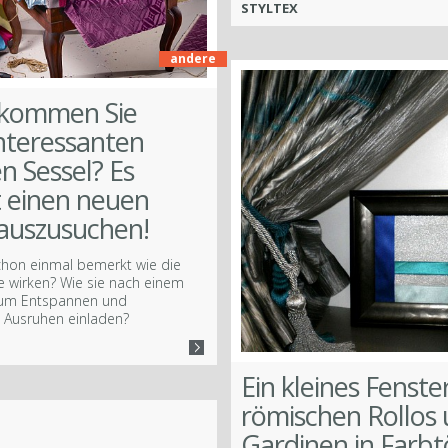
STYLTEX
andere
kommen Sie
interessanten
en Sessel? Es
 einen neuen
auszusuchen!
chon einmal bemerkt wie die
ie wirken? Wie sie nach einem
zum Entspannen und
 Ausruhen einladen?
Ein kleines Fenste
römischen Rollos
Gardinen in Farb