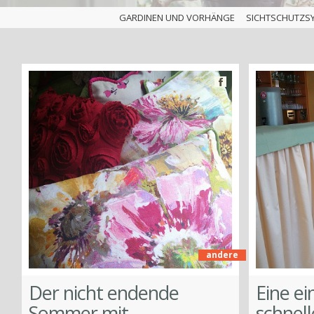
GARDINEN UND VORHÄNGE
SICHTSCHUTZS
Facebook
andere
ook
Der nicht endende
Eine e
Sommer mit
schnel