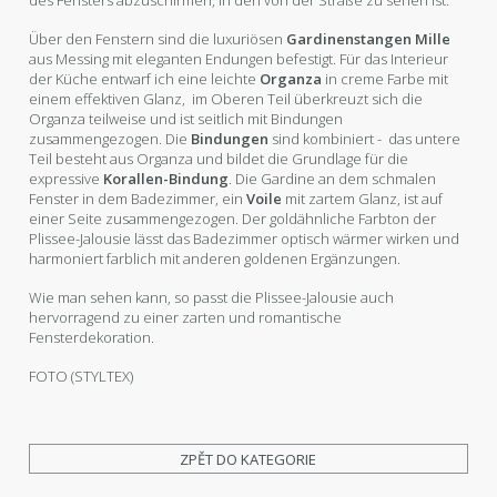
Über den Fenstern sind die luxuriösen
Gardinenstangen Mille
aus Messing mit eleganten Endungen befestigt. Für das Interieur
der Küche entwarf ich eine leichte
Organza
in creme Farbe mit
einem effektiven Glanz, im Oberen Teil überkreuzt sich die
Organza teilweise und ist seitlich mit Bindungen
zusammengezogen. Die
Bindungen
sind kombiniert - das untere
Teil besteht aus Organza und bildet die Grundlage für die
expressive
Korallen-Bindung
. Die Gardine an dem schmalen
Fenster in dem Badezimmer, ein
Voile
mit zartem Glanz, ist auf
einer Seite zusammengezogen. Der goldähnliche Farbton der
Plissee-Jalousie lässt das Badezimmer optisch wärmer wirken und
harmoniert farblich mit anderen goldenen Ergänzungen.
Wie man sehen kann, so passt die Plissee-Jalousie auch
hervorragend zu einer zarten und romantische
Fensterdekoration.
FOTO (STYLTEX)
ZPĚT DO KATEGORIE