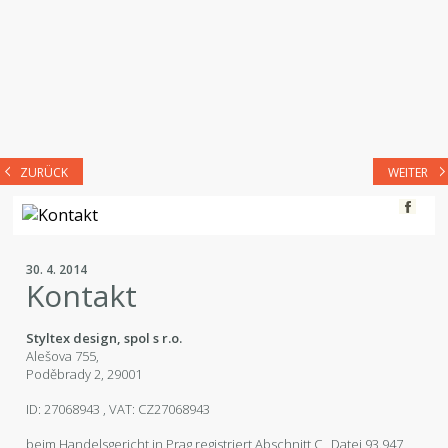
ZURÜCK
WEITER
30. 4. 2014
Kontakt
Styltex design, spol s r.o.
Alešova 755,
Poděbrady 2, 29001
ID: 27068943 , VAT: CZ27068943
beim Handelsgericht in Prag registriert Abschnitt C , Datei 93.947