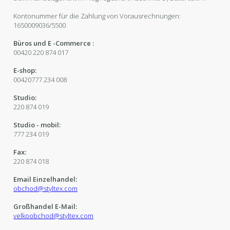
Kontonummer für die Zahlung von Vorausrechnungen:
1650009036/5500
Büros und E -Commerce :
00420 220 874 017
E-shop:
00420777 234 008
Studio:
220 874 019
Studio - mobil:
777 234 019
Fax:
220 874 018
Email Einzelhandel:
obchod@styltex.com
Großhandel E-Mail:
velkoobchod@styltex.com