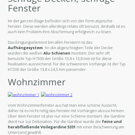
Fenster
Im der ganzen Etage befinden sich von der Form atypische
Fenster. Diese werden allerdings relativ oft benutzt, deshalb ist es
auch kein Problem ihre Abschirmung erfolgreich zu lösen.
Das Einigungselement bei allen Fenstern ist das
Aufhängesystem
. An die abgeschrägten Teile der Decke
wurden die weißen
Alu-Schienen
montiert. Der sehr oft
benutzte Typ H7300 der Größe 13,8 x 13,8 mm ist für diese
Realisation ausreichend. Für die schwereren Vorhänge ist der Typ
H7200 der Größe 13,8 x 24,5 mm passender.
Wohnzimmer
Vom Wohnzimmerfenster aus hat man eine schöne Aussicht,
daher ist es nicht nötig das Fenster mit Vorhängen abzuschirmen.
Über dem Fenster ist also nur eine Schiene montiert, die Gardine
dient nur zur Dekoration. Für die Gardine wurde die
feine und
herabfließende Voilegardine
5331
mit einer Beschwerung am
Unterrand gewählt.