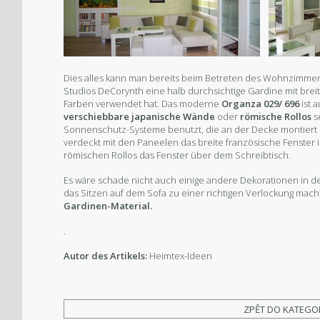
Dies alles kann man bereits beim Betreten des Wohnzimmer
Studios DeCorynth eine halb durchsichtige Gardine mit brei
Farben verwendet hat. Das moderne
Organza 029/ 696
ist 
verschiebbare japanische Wände
oder
römische Rollos
s
Sonnenschutz-Systeme benutzt, die an der Decke montiert 
verdeckt mit den Paneelen das breite französische Fenste
römischen Rollos das Fenster über dem Schreibtisch.
Es wäre schade nicht auch einige andere Dekorationen in
das Sitzen auf dem Sofa zu einer richtigen Verlockung macht
Gardinen-Material.
.
Autor des Artikels:
Heimtex-Ideen
ZPĚT DO KATEGO