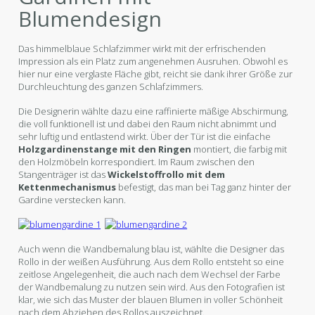
Blumendesign
Das himmelblaue Schlafzimmer wirkt mit der erfrischenden
Impression als ein Platz zum angenehmen Ausruhen. Obwohl es
hier nur eine verglaste Fläche gibt, reicht sie dank ihrer Größe zur
Durchleuchtung des ganzen Schlafzimmers.
Die Designerin wählte dazu eine raffinierte mäßige Abschirmung,
die voll funktionell ist und dabei den Raum nicht abnimmt und
sehr luftig und entlastend wirkt. Über der Tür ist die einfache
Holzgardinenstange mit den Ringen
montiert, die farbig mit
den Holzmöbeln korrespondiert. Im Raum zwischen den
Stangenträger ist das
Wickelstoffrollo mit dem
Kettenmechanismus
befestigt, das man bei Tag ganz hinter der
Gardine verstecken kann.
Auch wenn die Wandbemalung blau ist, wählte die Designer das
Rollo in der weißen Ausführung. Aus dem Rollo entsteht so eine
zeitlose Angelegenheit, die auch nach dem Wechsel der Farbe
der Wandbemalung zu nutzen sein wird. Aus den Fotografien ist
klar, wie sich das Muster der blauen Blumen in voller Schönheit
nach dem Abziehen des Rollos auszeichnet.