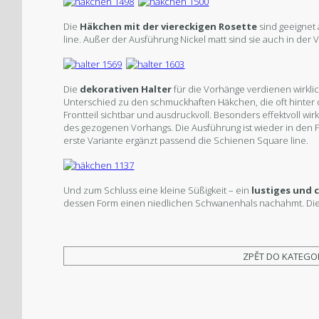
Die
Häkchen mit der viereckigen Rosette
sind geeignet
line. Außer der Ausführung Nickel matt sind sie auch in der V
Die
dekorativen Halter
für die Vorhänge verdienen wirklic
Unterschied zu den schmuckhaften Häkchen, die oft hinter d
Frontteil sichtbar und ausdruckvoll. Besonders effektvoll wir
des gezogenen Vorhangs. Die Ausführung ist wieder in den F
erste Variante ergänzt passend die Schienen Square line.
Und zum Schluss eine kleine Süßigkeit – ein
lustiges und
dessen Form einen niedlichen Schwanenhals nachahmt. Die 
ZPĚT DO KATEGO