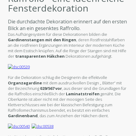
Fensterdekoration
Die durchdachte Dekoration erinnert auf den ersten
Blick an ein gesenktes Raffrollo.
Das Aufhängesystem für diese Dekorationen bilden die
Gardinenstangen mit den Ringen
, deren Rostfreistahlfarben
an die rostfreien Ergänzungen im Interieur der modernen Küche
mit dem Esstisch knüpfen. Auf die Ringe der Stangen sind mit Hilfe
der
transparenten Häkchen
Dekorationen aufgehängt.
Für die Dekoration schlug die Designerin die effektvolle
Organzagardine
mit dem ausdruckvollen Design „ Blätter“ mit
der Bezeichnung
029/567 vor
, aus dieser sind die Grundlagen für
die Raffrollos einschließlich der
Laminatstreifen
genäht. Die
Oberkante ist aber nicht mit der moosigen Seite des
Klettverschlusses wie bei der klassischen Befestigung zum
Raffrollomechanismus beendet, es besitzt ein einfaches
Gardinenband
, das zum Anziehen der Häkchen dient.