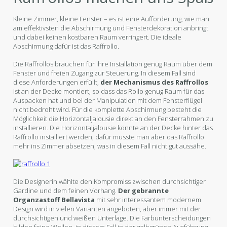
Kleine Zimmer, kleine Fenster – es ist eine Aufforderung, wie man
am effektivsten die Abschirmung und Fensterdekoration anbringt
und dabei keinen kostbaren Raum verringert. Die ideale
Abschirmung dafür ist das Raffrollo.
Die Raffrollos brauchen für ihre Installation genug Raum über dem
Fenster und freien Zugang zur Steuerung. In diesem Fall sind
diese Anforderungen erfüllt,
der Mechanismus des Raffrollos
ist an der Decke montiert, so dass das Rollo genug Raum für das
Auspacken hat und bei der Manipulation mit dem Fensterflügel
nicht bedroht wird. Für die komplette Abschirmung besteht die
Möglichkeit die Horizontaljalousie direkt an den Fensterrahmen zu
installieren. Die Horizontaljalousie könnte an der Decke hinter das
Raffrollo installiert werden, dafür müsste man aber das Raffrollo
mehr ins Zimmer absetzen, was in diesem Fall nicht gut aussähe.
Die Designerin wählte den Kompromiss zwischen durchsichtiger
Gardine und dem feinen Vorhang.
Der gebrannte
Organzastoff Bellavista
mit sehr interessantem modernem
Design wird in vielen Varianten angeboten, aber immer mit der
durchsichtigen und weißen Unterlage. Die Farbunterscheidungen
bilden feine Wellen, in diesem Fall in der gelbgrünen Ausführung.