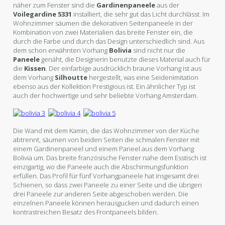
näher zum Fenster sind die
Gardinenpaneele
aus der
Voilegardine 5331
installiert, die sehr gut das Licht durchlässt. Im
Wohnzimmer säumen die dekorativen Seitenpaneele in der
Kombination von zwei Materialien das breite Fenster ein, die
durch die Farbe und durch das Design unterschiedlich sind. Aus
dem schon erwähnten Vorhang
Bolivia
sind nicht nur die
Paneele
genäht, die Designerin benutzte dieses Material auch für
die
Kissen
. Der einfarbige ausdrücklich braune Vorhang ist aus
dem Vorhang
Silhoutte
hergestellt, was eine Seidenimitation
ebenso aus der Kollektion Prestigious ist. Ein ähnlicher Typ ist
auch der hochwertige und sehr beliebte Vorhang Amsterdam.
Die Wand mit dem Kamin, die das Wohnzimmer von der Küche
abtrennt, säumen von beiden Seiten die schmalen Fenster mit
einem Gardinenpaneel und einem Paneel aus dem Vorhang
Bolivia um. Das breite französische Fenster nahe dem Esstisch ist
einzigartig, wo die Paneele auch die Abschirmungsfunktion
erfüllen. Das Profil für fünf Vorhangpaneele hat insgesamt drei
Schienen, so dass zwei Paneele zu einer Seite und die übrigen
drei Paneele zur anderen Seite abgeschoben werden. Die
einzelnen Paneele können herausgucken und dadurch einen
kontrastreichen Besatz des Frontpaneels bilden.