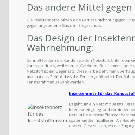
Das andere Mittel gegen 
Die Insektennetze bilden eine Barriere nicht nur gegen Un
gegen ungebetene Gäste im Erdgeschoss.
Das Design der Insekten
Wahrnehmung:
Sehr oft fordern die Kunden weißen Netzstoff. Unter dem Ge
kontraproduktiv, weil es zum „Gardineneffekt“ kommt: oder 
Netzstoff ist ein Gegensatz. Diese Farbe sieht man überhaup
man hat das Gefühl, dass das Fenster geöffnet ist. Der Rah
Fensterrahmen gewählt werden.
Insektennetz für das Kunststof
Es geht um ein Netz mit Besatz. Das
Interieur eingelegt und verhindert s
Netz ist für Kunststofffenster besti
später wieder installieren. Als Haup
oberen Geschossen, wo der Zugang ni