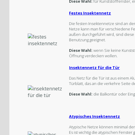
Diese Wahl:
für Kunststofffenster, 
Festes Insektennetz
Die festen Insektennetze sind an de
Netze kann man für verschiedene Fe
außen durchgeführt wird, sind diese 
Benutzung geeignet.
Diese Wahl:
wenn Sie keine Kunsts
Öffnung verdecken wollen.
Insektennetz für die Tür
Das Netz für die Tür ist aus einem Alu
Türblatt, das an die verkehre Seite d
Diese Wahl:
die Balkontür oder Eing
Atypisches Insektennetz
Atypische Netze können minimal den
Es ist wichtig die atypischen Fenste