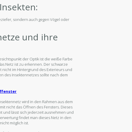
Insekten:
geziefer, sondern auch gegen Vögel oder
netze und ihre
sichtspunkt der Optik ist die weiße Farbe
das Netz ist zu erkennen. Der schwarze
t nicht im Hintergrund des Exterieurs und
men des Insektennetzes sollte nach dem
ffenster
 Insektennetz wird in den Rahmen aus dem
omit nicht das Öffnen des Fensters. Dieses
mmt und lässt sich jederzeit ausnehmen und
tverwertung findet man dieses Netz in den
cht möglich ist.