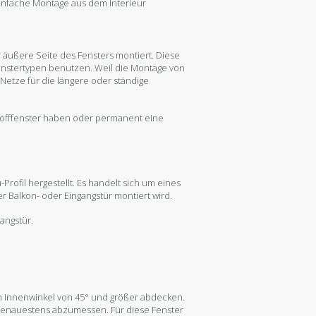
einfache Montage aus dem Interieur
r äußere Seite des Fensters montiert. Diese
nstertypen benutzen. Weil die Montage von
Netze für die längere oder ständige
tofffenster haben oder permanent eine
-Profil hergestellt. Es handelt sich um eines
er Balkon- oder Eingangstür montiert wird.
angstür.
 Innenwinkel von 45° und größer abdecken.
r genauestens abzumessen. Für diese Fenster